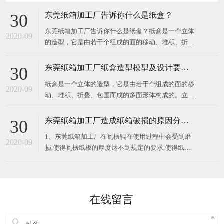
东莞纸箱加工厂告诉你什么是纸盒？
30
东莞纸箱加工厂告诉你什么是纸盒？纸盒是一个立体
2020-09
的造型，它是由若干个组成的面的移动、堆积、折
叠、包围而成的多面形体构成的。立体构成中的面在
空间中起分割空间的作用，对不同部位的面加以切
东莞纸箱加工厂纸盒造型模型及设计要求？
30
割、旋转、折叠，所得到的面就有不同的情感体现。
纸盒是一个立体的造型，它是由若干个组成的面的移
纸盒展示面的构成关系要注意展示面、侧面、顶部
2020-09
动、堆积、折叠、包围而成的多面形体构成的。立体
构成中的面在空间中起分割空间的作用，对不同部位
的面加以切割、旋转、折叠，所得到的面就有不同的
东莞纸箱加工厂造成纸箱破损的原因分析？
30
情感体现。纸盒展示面的构成关系要注意展示面、侧
1、东莞纸箱加工厂在瓦楞辊在使用过程中会受到磨
面、顶部与底部的衔接关系，以及包装
2020-09
损,使得瓦楞纸板的厚度达不到规定的要求,使得纸箱
的抗压强度偏低,纸箱强度也会下降； 2、纸板层数设
计不合理,会导致外包装纸箱的破损率提高。所以应该
根据所包装的商品的重量、性质、堆码高度、储运条
件、储存时间等因素来考
在线留言