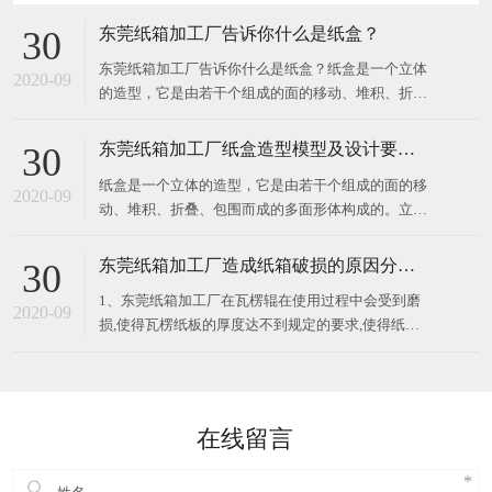
东莞纸箱加工厂告诉你什么是纸盒？
30
东莞纸箱加工厂告诉你什么是纸盒？纸盒是一个立体
2020-09
的造型，它是由若干个组成的面的移动、堆积、折
叠、包围而成的多面形体构成的。立体构成中的面在
空间中起分割空间的作用，对不同部位的面加以切
东莞纸箱加工厂纸盒造型模型及设计要求？
30
割、旋转、折叠，所得到的面就有不同的情感体现。
纸盒是一个立体的造型，它是由若干个组成的面的移
纸盒展示面的构成关系要注意展示面、侧面、顶部
2020-09
动、堆积、折叠、包围而成的多面形体构成的。立体
构成中的面在空间中起分割空间的作用，对不同部位
的面加以切割、旋转、折叠，所得到的面就有不同的
东莞纸箱加工厂造成纸箱破损的原因分析？
30
情感体现。纸盒展示面的构成关系要注意展示面、侧
1、东莞纸箱加工厂在瓦楞辊在使用过程中会受到磨
面、顶部与底部的衔接关系，以及包装
2020-09
损,使得瓦楞纸板的厚度达不到规定的要求,使得纸箱
的抗压强度偏低,纸箱强度也会下降； 2、纸板层数设
计不合理,会导致外包装纸箱的破损率提高。所以应该
根据所包装的商品的重量、性质、堆码高度、储运条
件、储存时间等因素来考
在线留言