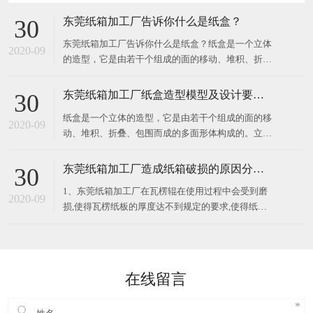
东莞纸箱加工厂告诉你什么是纸盒？
30
东莞纸箱加工厂告诉你什么是纸盒？纸盒是一个立体
2020-09
的造型，它是由若干个组成的面的移动、堆积、折
叠、包围而成的多面形体构成的。立体构成中的面在
空间中起分割空间的作用，对不同部位的面加以切
东莞纸箱加工厂纸盒造型模型及设计要求？
30
割、旋转、折叠，所得到的面就有不同的情感体现。
纸盒是一个立体的造型，它是由若干个组成的面的移
纸盒展示面的构成关系要注意展示面、侧面、顶部
2020-09
动、堆积、折叠、包围而成的多面形体构成的。立体
构成中的面在空间中起分割空间的作用，对不同部位
的面加以切割、旋转、折叠，所得到的面就有不同的
东莞纸箱加工厂造成纸箱破损的原因分析？
30
情感体现。纸盒展示面的构成关系要注意展示面、侧
1、东莞纸箱加工厂在瓦楞辊在使用过程中会受到磨
面、顶部与底部的衔接关系，以及包装
2020-09
损,使得瓦楞纸板的厚度达不到规定的要求,使得纸箱
的抗压强度偏低,纸箱强度也会下降； 2、纸板层数设
计不合理,会导致外包装纸箱的破损率提高。所以应该
根据所包装的商品的重量、性质、堆码高度、储运条
件、储存时间等因素来考
在线留言