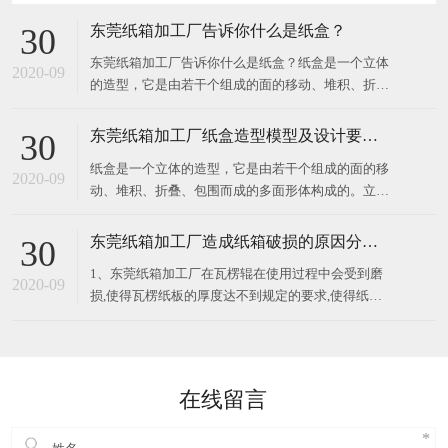
东莞纸箱加工厂告诉你什么是纸盒？
30
东莞纸箱加工厂告诉你什么是纸盒？纸盒是一个立体
2020-09
的造型，它是由若干个组成的面的移动、堆积、折
叠、包围而成的多面形体构成的。立体构成中的面在
空间中起分割空间的作用，对不同部位的面加以切
东莞纸箱加工厂纸盒造型模型及设计要求？
30
割、旋转、折叠，所得到的面就有不同的情感体现。
纸盒是一个立体的造型，它是由若干个组成的面的移
纸盒展示面的构成关系要注意展示面、侧面、顶部
2020-09
动、堆积、折叠、包围而成的多面形体构成的。立体
构成中的面在空间中起分割空间的作用，对不同部位
的面加以切割、旋转、折叠，所得到的面就有不同的
东莞纸箱加工厂造成纸箱破损的原因分析？
30
情感体现。纸盒展示面的构成关系要注意展示面、侧
1、东莞纸箱加工厂在瓦楞辊在使用过程中会受到磨
面、顶部与底部的衔接关系，以及包装
2020-09
损,使得瓦楞纸板的厚度达不到规定的要求,使得纸箱
的抗压强度偏低,纸箱强度也会下降； 2、纸板层数设
计不合理,会导致外包装纸箱的破损率提高。所以应该
根据所包装的商品的重量、性质、堆码高度、储运条
件、储存时间等因素来考
在线留言