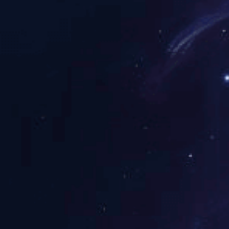
31
纸箱和纸盒在用途、结构、尺寸、材质
2025-10
查看详情
东莞纸箱厂问：纸箱定制时需要
28
东莞纸箱厂在纸箱定制时，需围绕客户
2025-10
查看详情
东莞纸箱加工厂告诉大家纸箱的