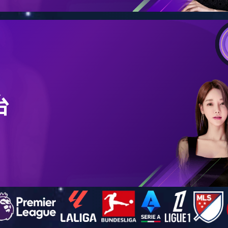
公司新闻
行业资讯
常见问题
工有哪些常见故障及排除方法？