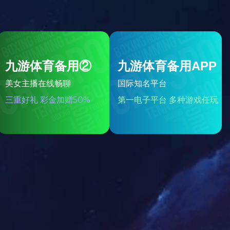
箱加工厂小编告诉大家以下是常见故障及排除方法的详细总结：
如下：