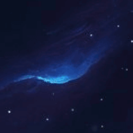
25
纸箱的材质主要基于瓦楞纸板的不同组合
2025-10
查看详情
东莞纸箱厂带你了解使用重型纸
23
重型纸箱是一种专为运输和包装较重物
2025-10
型纸箱的特点和优势：
查看详情
总