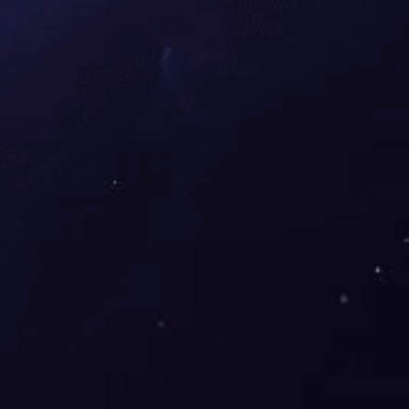
加工厂小编讲解一下纸箱材质的详细分类及特点：
用于工业、物流等领域。下面，东莞纸箱厂小编解答一下关于使用重