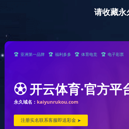
欢迎来到Bsport！本公司主营各种材质，各种型号的
、
、
、
纸箱
彩盒
啤盒
刀
恒辉 · 纸箱包装
定
提供纸箱包装一站式解决方
B体育（中国）
纸箱系列
彩盒系列
Bsport
官方网站
_BSPORTS