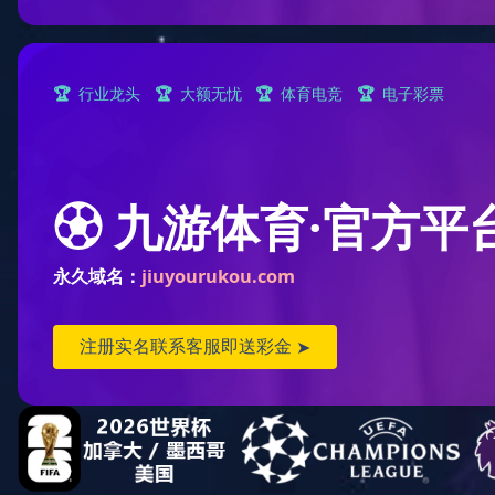
您的位置:
->
首页
新闻中心
东莞纸箱加工厂谈谈关于纸箱加