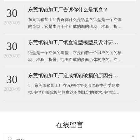
东莞纸箱加工厂告诉你什么是纸盒？
30
东莞纸箱加工厂告诉你什么是纸盒？纸盒是一个立体
2020-09
的造型，它是由若干个组成的面的移动、堆积、折
叠、包围而成的多面形体构成的。立体构成中的面在
空间中起分割空间的作用，对不同部位的面加以切
东莞纸箱加工厂纸盒造型模型及设计要求？
30
割、旋转、折叠，所得到的面就有不同的情感体现。
纸盒是一个立体的造型，它是由若干个组成的面的移
纸盒展示面的构成关系要注意展示面、侧面、顶部
2020-09
动、堆积、折叠、包围而成的多面形体构成的。立体
构成中的面在空间中起分割空间的作用，对不同部位
的面加以切割、旋转、折叠，所得到的面就有不同的
东莞纸箱加工厂造成纸箱破损的原因分析？
30
情感体现。纸盒展示面的构成关系要注意展示面、侧
1、东莞纸箱加工厂在瓦楞辊在使用过程中会受到磨
面、顶部与底部的衔接关系，以及包装
2020-09
损,使得瓦楞纸板的厚度达不到规定的要求,使得纸箱
的抗压强度偏低,纸箱强度也会下降； 2、纸板层数设
计不合理,会导致外包装纸箱的破损率提高。所以应该
根据所包装的商品的重量、性质、堆码高度、储运条
件、储存时间等因素来考
在线留言